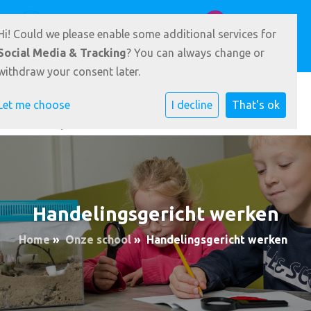
Badlaan 39 9231 AZ Surhuisterveen
0512 361900
Hi! Could we please enable some additional services for
E-mailadres
Social Media & Tracking
? You can always change or
withdraw your consent later.
Let me choose
I decline
That's ok
Handelingsgericht werken
Home
»
Onze school
»
Handelingsgericht werken