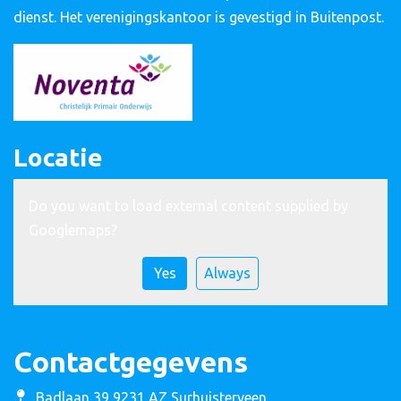
dienst. Het verenigingskantoor is gevestigd in Buitenpost.
Locatie
Do you want to load external content supplied by
Googlemaps
?
Yes
Always
Contactgegevens
Badlaan 39 9231 AZ Surhuisterveen