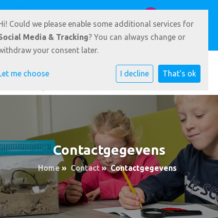
Badlaan 39 9231 AZ Surhuisterveen
0512 361900
Hi! Could we please enable some additional services for
E-mailadres
Social Media & Tracking
? You can always change or
withdraw your consent later.
Let me choose
I decline
That's ok
Contactgegevens
Home
»
Contact
»
Contactgegevens