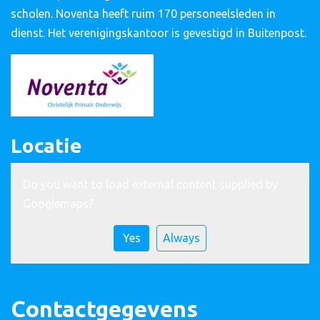
scholen. Noventa heeft ruim 170 personeelsleden in
dienst. Het verenigingskantoor is gevestigd in Buitenpost.
Locatie
Do you want to load external content supplied by
Googlemaps
?
Yes
Always
Contactgegevens